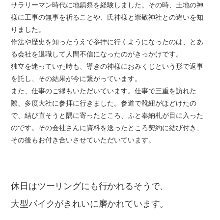
サラリーマン時代に地鎮祭を経験しました。その時、土地の神
様に工事の無事を祈ることや、氏神様と崇敬神社との違いを知
りました。
作法や歴史を知ったうえで参拝に行くようになったのは、とあ
る会社を退職して人間不信になったのがきっかけです。
独立を迷っていた時も、導きの神様におみくじという形で返事
を託し、その結果が今に繋がっています。
また、仕事のご縁もいただいています。仕事で三重を訪れた
際、多度大社に参拝に行きました。参道で靴紐がほどけたの
で、結び直そうと隅に寄ったところ、ふと奉納札が目に入った
のです。その会社さんに資料を送ったところ契約に結び付き、
その後もお付き合いさせていただいています。
休日はツーリングにも行かれるそうで、
大型バイクがきれいに磨かれています。