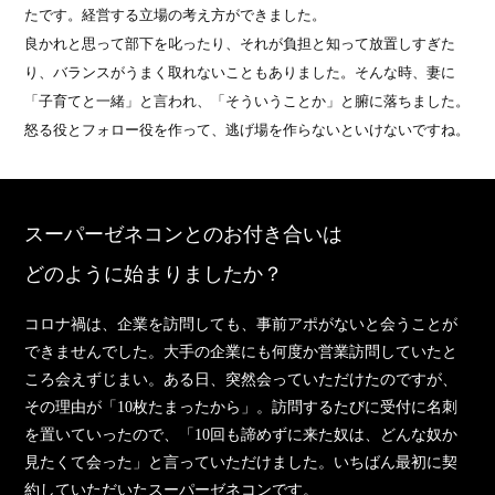
たです。経営する立場の考え方ができました。
良かれと思って部下を叱ったり、それが負担と知って放置しすぎた
り、バランスがうまく取れないこともありました。そんな時、妻に
「子育てと一緒」と言われ、「そういうことか」と腑に落ちました。
怒る役とフォロー役を作って、逃げ場を作らないといけないですね。
スーパーゼネコンとのお付き合いは
どのように始まりましたか？
コロナ禍は、企業を訪問しても、事前アポがないと会うことが
できませんでした。大手の企業にも何度か営業訪問していたと
ころ会えずじまい。ある日、突然会っていただけたのですが、
その理由が「10枚たまったから」。訪問するたびに受付に名刺
を置いていったので、「10回も諦めずに来た奴は、どんな奴か
見たくて会った」と言っていただけました。いちばん最初に契
約していただいたスーパーゼネコンです。