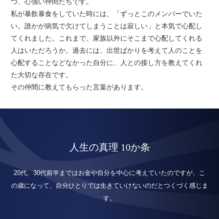
つ、心強い仲間たちです。
私が暴飲暴食をしていた時には、「ずっとこのメンバーでいた
い。誰かが病気で欠けてしまうことは寂しい」と本気で心配し
てくれました。これまで、家族以外にそこまで心配してくれる
人はいただろうか。過去には、出世ばかりを考えて人のことを
心配することなどなかった自分に、人との接し方を教えてくれ
た大切な存在です。
その仲間に教えてもらった言葉があります。
人生の真理 10か条
20代、30代前半まではお金や自分を中心に考えていたのですが、
こ
の歳になって、自分ひとりでは生きていけないのだとつくづく感じま
す。