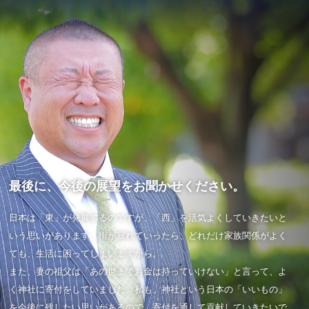
最後に、今後の展望をお聞かせください。
日本は「東」が発展するのですが、「西」を活気よくしていきたいと
いう思いがあります。街が寂れていったら、どれだけ家族関係がよく
ても、生活に困ってしまいますから。
また、妻の祖父は「あの世までお金は持っていけない」と言って、よ
く神社に寄付をしていました。私も、神社という日本の「いいもの」
を今後に残したい思いがあるので、寄付を通して貢献していきたいで